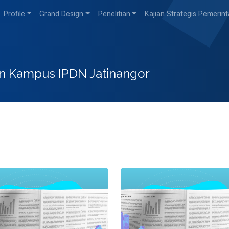
Profile
Grand Design
Penelitian
Kajian Strategis Pemerin
n Kampus IPDN Jatinangor