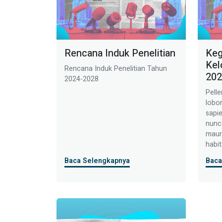
Rencana Induk Penelitian
Keg
Kel
Rencana Induk Penelitian Tahun
202
2024-2028
Pelle
lobo
sapi
nunc 
mauri
habit
et n
Baca Selengkapnya
Baca
turpi
conse
males
quis 
fringi