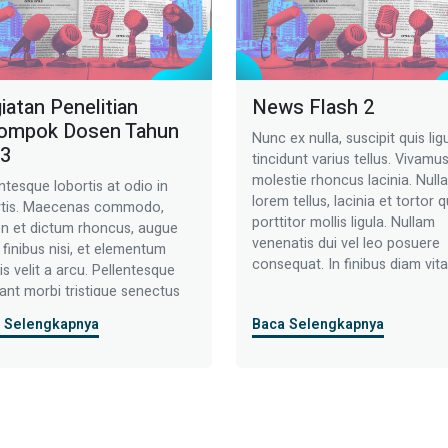
iatan Penelitian
News Flash 2
ompok Dosen Tahun
Nunc ex nulla, suscipit quis ligu
3
tincidunt varius tellus. Vivamu
molestie rhoncus lacinia. Nulla
ntesque lobortis at odio in
lorem tellus, lacinia et tortor q
rtis. Maecenas commodo,
porttitor mollis ligula. Nullam
en et dictum rhoncus, augue
venenatis dui vel leo posuere
finibus nisi, et elementum
consequat. In finibus diam vit
s velit a arcu. Pellentesque
tortor varius, sit amet interdu
ant morbi tristique senectus
turpis interdum. Quisque non 
etus et malesuada fames ac
 Selengkapnya
Baca Selengkapnya
magna. Integer scelerisque dui
s egestas. Sed velit quam,
mi aliquam, vitae venenatis le
ctetur id mauris id,
[…]
uada vehicula dolor. Nulla
dui nibh. Nam id velit in ex
lla […]