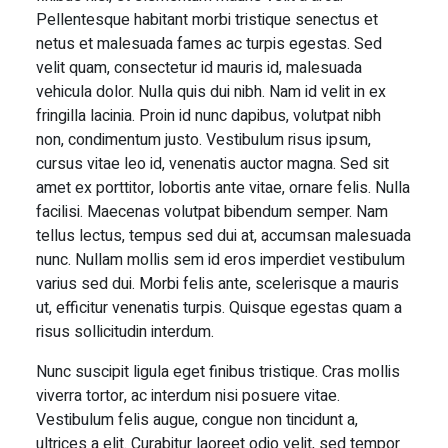
Pellentesque habitant morbi tristique senectus et
netus et malesuada fames ac turpis egestas. Sed
velit quam, consectetur id mauris id, malesuada
vehicula dolor. Nulla quis dui nibh. Nam id velit in ex
fringilla lacinia. Proin id nunc dapibus, volutpat nibh
non, condimentum justo. Vestibulum risus ipsum,
cursus vitae leo id, venenatis auctor magna. Sed sit
amet ex porttitor, lobortis ante vitae, ornare felis. Nulla
facilisi. Maecenas volutpat bibendum semper. Nam
tellus lectus, tempus sed dui at, accumsan malesuada
nunc. Nullam mollis sem id eros imperdiet vestibulum
varius sed dui. Morbi felis ante, scelerisque a mauris
ut, efficitur venenatis turpis. Quisque egestas quam a
risus sollicitudin interdum.
Nunc suscipit ligula eget finibus tristique. Cras mollis
viverra tortor, ac interdum nisi posuere vitae.
Vestibulum felis augue, congue non tincidunt a,
ultrices a elit. Curabitur laoreet odio velit, sed tempor