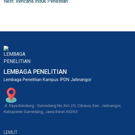
Next:
Rencana Induk Penelitian
navigation
LEMBAGA PENELITIAN
Lembaga Penelitian Kampus IPDN Jatinangor
Jl. Raya Bandung - Sumedang No.Km.20, Cibeusi, Kec. Jatinangor,
Kabupaten Sumedang, Jawa Barat 45363
LEMLIT